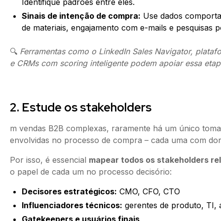
Identifique padrões entre eles.
Sinais de intenção de compra:
Use dados comportame
de materiais, engajamento com e-mails e pesquisas p
🔍
Ferramentas como o LinkedIn Sales Navigator, plata
e CRMs com scoring inteligente podem apoiar essa etap
2. Estude os stakeholders
m vendas B2B complexas, raramente há um único tomado
envolvidas no processo de compra – cada uma com dores,
Por isso, é essencial
mapear todos os stakeholders re
o papel de cada um no processo decisório:
Decisores estratégicos:
CMO, CFO, CTO
Influenciadores técnicos:
gerentes de produto, TI, a
Gatekeepers e usuários finais