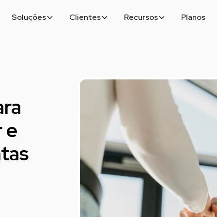
Soluções
Clientes
Recursos
Planos
ara
 e
ntas