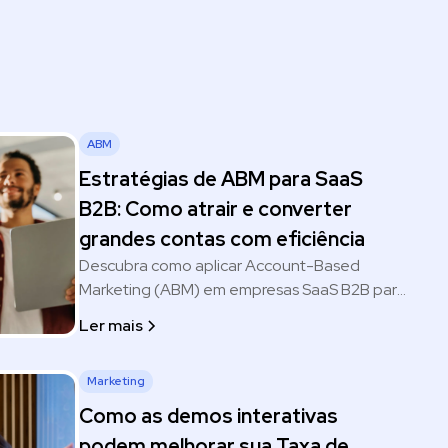
ABM
Estratégias de ABM para SaaS
B2B: Como atrair e converter
grandes contas com eficiência
Descubra como aplicar Account-Based
Marketing (ABM) em empresas SaaS B2B para
gerar mais conversões em contas-chave.
Ler mais
Aprenda táticas práticas e modernas para seu
time de marketing e vendas.
Marketing
Como as demos interativas
podem melhorar sua Taxa de