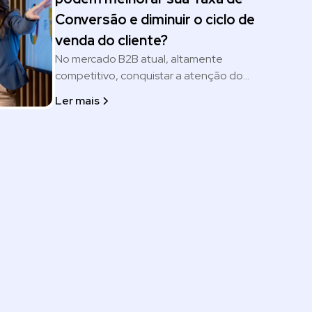
Conversão e diminuir o ciclo de
venda do cliente?
No mercado B2B atual, altamente
competitivo, conquistar a atenção do
prospect e e transformá-lo em cliente exige
Ler mais
estratégias cada vez mais diferenciadas, que
vão além do que a maioria das empresas de
software aplicam hoje.Afinal, não é fácil se
destacar em um país como o Brasil, onde
existem cerca de 20.000 startups, sendo que
40% delas atuam no modelo SaaS.