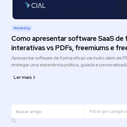
Marketing
Como apresentar software SaaS de 
interativas vs PDFs, freemiums e free
Apresentar software de forma eficaz vai muito além de PDF
entregar uma experiência prática, guiada e personaliza
rapidamente o valor do produto. As demos interativas 
Ler mais
o engajamento, qualificando leads automaticamente e a
disso, elas podem ser distribuídas em múltiplos canais, i
fornecem métricas valiosas para otimizar o processo com
software mais estratégica, escalável e eficiente.
Filtrar por categoria