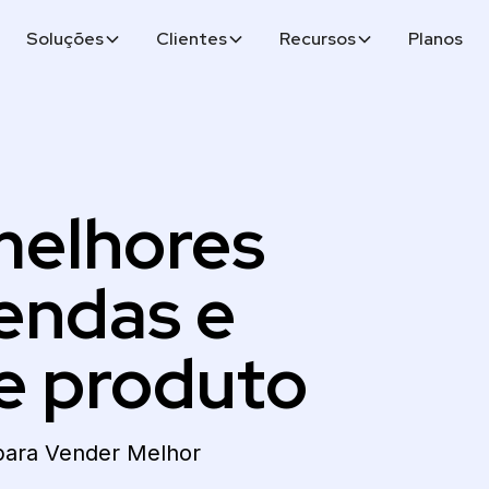
Soluções
Clientes
Recursos
Planos
melhores
endas e
e produto
 para Vender Melhor