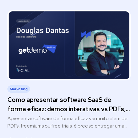
Marketing
Como apresentar software SaaS de
forma eficaz: demos interativas vs PDFs,
freemiums e free trials
Apresentar software de forma eficaz vai muito além de
PDFs, freemiums ou free trials: é preciso entregar uma
experiência prática, guiada e personalizada que