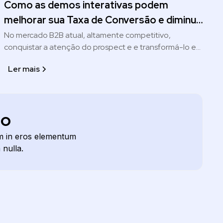
para assistir ao webinar #ShowYourProduct com o CEO
Como as demos interativas podem
da NALK
melhorar sua Taxa de Conversão e diminuir
o ciclo de venda do cliente?
No mercado B2B atual, altamente competitivo,
conquistar a atenção do prospect e e transformá-lo em
cliente exige estratégias cada vez mais diferenciadas,
Ler mais
que vão além do que a maioria das empresas de
software aplicam hoje.Afinal, não é fácil se destacar em
um país como o Brasil, onde existem cerca de 20.000
startups, sendo que 40% delas atuam no modelo SaaS.
do
im in eros elementum
 nulla.