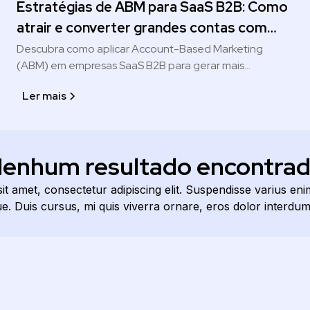
Estratégias de ABM para SaaS B2B: Como
atrair e converter grandes contas com
eficiência
Descubra como aplicar Account-Based Marketing
(ABM) em empresas SaaS B2B para gerar mais
conversões em contas-chave. Aprenda táticas práticas
Ler mais
e modernas para seu time de marketing e vendas.
enhum resultado encontra
it amet, consectetur adipiscing elit. Suspendisse varius en
que. Duis cursus, mi quis viverra ornare, eros dolor interdum