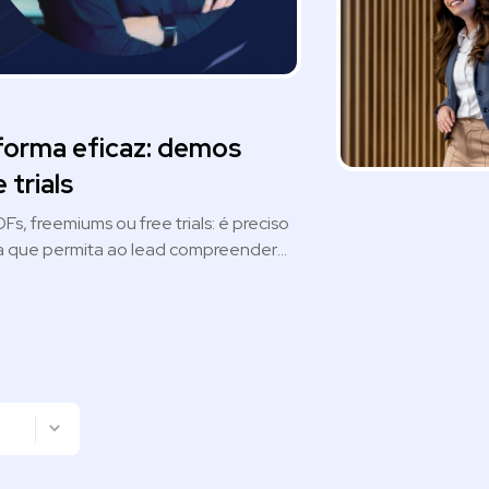
forma eficaz: demos
 trials
s, freemiums ou free trials: é preciso
da que permita ao lead compreender
oferecem exatamente isso, aumentando
celerando o ciclo de vendas. Além
ntegradas a estratégias de ABM e
ercial, tornando a apresentação do