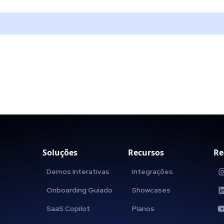
Soluções
Recursos
Re
Demos Interativas
Integrações
Onboarding Guiado
Showcases
SaaS Copilot
Planos