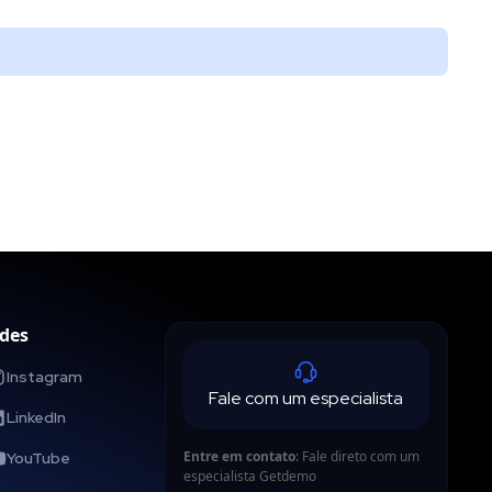
des
Instagram
Fale com um especialista
LinkedIn
Entre em contato
: Fale direto com um
YouTube
especialista Getdemo